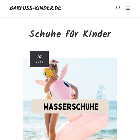
BARFUSS-KINDER.DE
START
Schuhe für Kinder
WISSENSWERTES
10
MARKEN UND REZENSIONEN
JULI
ÜBER MICH
IMPRESSUM