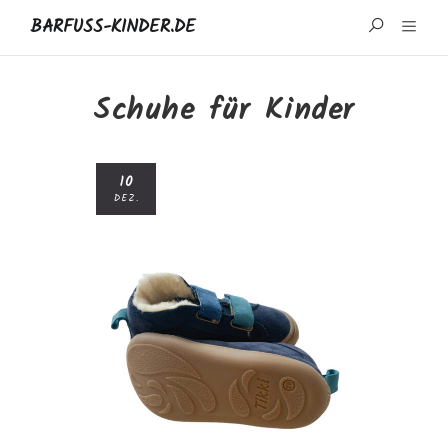
BARFUSS-KINDER.DE
START
Schuhe für Kinder
WISSENSWERTES
10
MARKEN UND REZENSIONEN
DEZ.
ÜBER MICH
IMPRESSUM