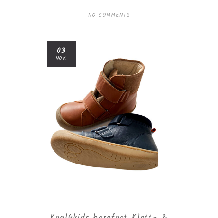
NO COMMENTS
03
NOV.
Koel4kids barefoot Klett- &