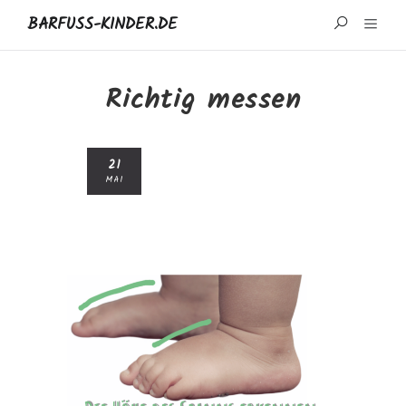
BARFUSS-KINDER.DE
START
Richtig messen
WISSENSWERTES
21
MARKEN UND REZENSIONEN
MAI
ÜBER MICH
IMPRESSUM