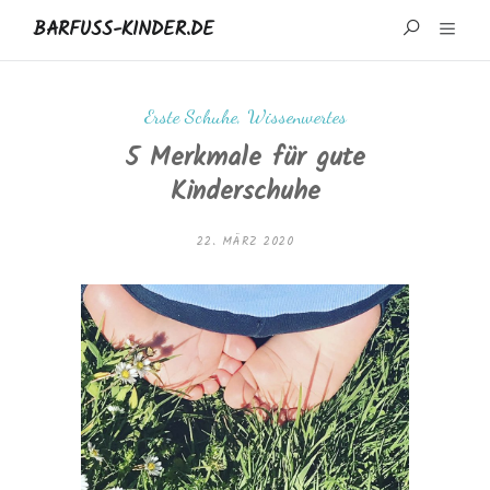
BARFUSS-KINDER.DE
START
Erste Schuhe
,
Wissenwertes
5 Merkmale für gute
WISSENSWERTES
Kinderschuhe
MARKEN UND REZENSIONEN
22. MÄRZ 2020
ÜBER MICH
IMPRESSUM