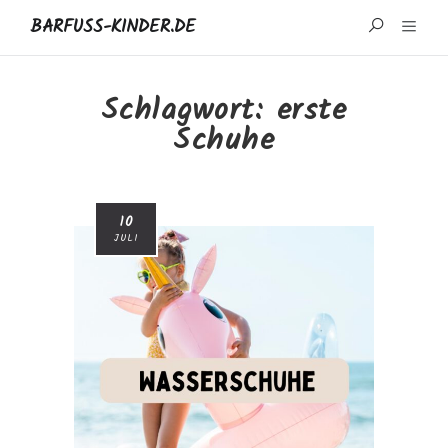
BARFUSS-KINDER.DE
START
Schlagwort:
erste
Schuhe
WISSENSWERTES
MARKEN UND REZENSIONEN
10
ÜBER MICH
JULI
IMPRESSUM