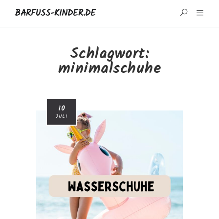
BARFUSS-KINDER.DE
START
Schlagwort:
minimalschuhe
WISSENSWERTES
MARKEN UND REZENSIONEN
10
ÜBER MICH
JULI
IMPRESSUM