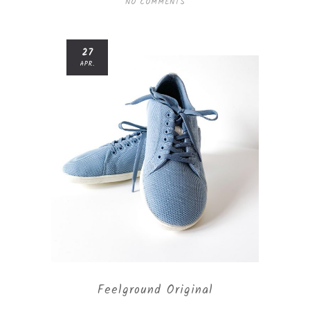
NO COMMENTS
27
APR.
Feelground Original