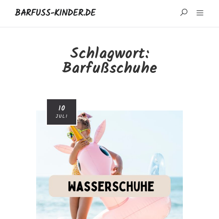
BARFUSS-KINDER.DE
START
Schlagwort:
Barfußschuhe
WISSENSWERTES
MARKEN UND REZENSIONEN
10
ÜBER MICH
JULI
IMPRESSUM