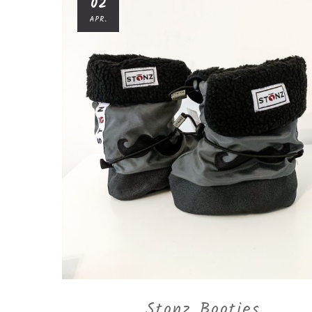
02
APR.
Stonz Booties