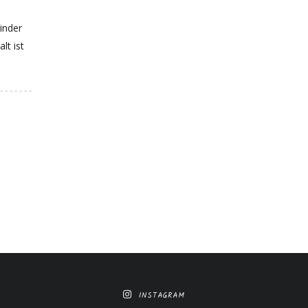
inder
lt ist
.
INSTAGRAM