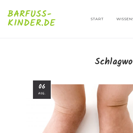
BARFUSS-K
INDER.DE
START
WISSEN
Schlagwo
06
AUG.