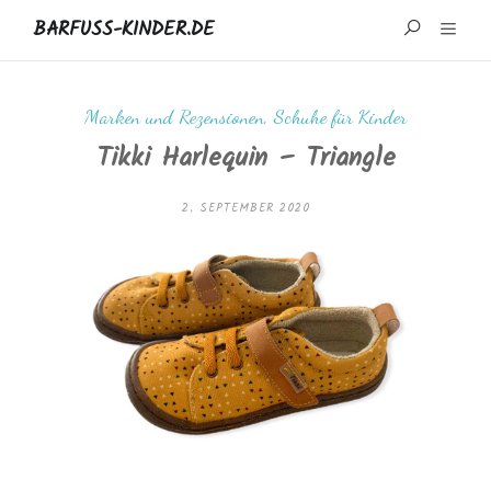
BARFUSS-KINDER.DE
START
Marken und Rezensionen
,
Schuhe für Kinder
Tikki Harlequin – Triangle
WISSENSWERTES
MARKEN UND REZENSIONEN
2. SEPTEMBER 2020
ÜBER MICH
IMPRESSUM