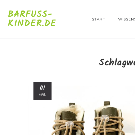
BARFUSS-K
INDER.DE
START
WISSEN
Schlagw
01
APR.