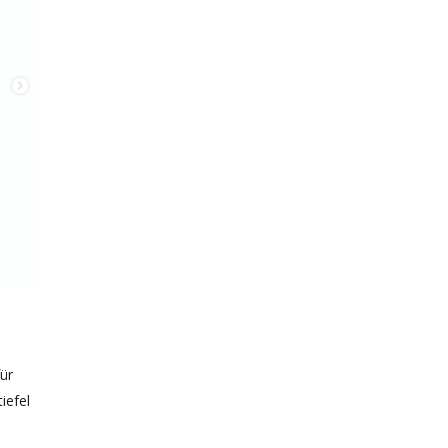
für
iefel