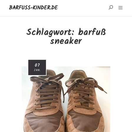
BARFUSS-KINDER.DE
START
Schlagwort:
barfuß
sneaker
WISSENSWERTES
MARKEN UND REZENSIONEN
07
ÜBER MICH
JAN.
IMPRESSUM