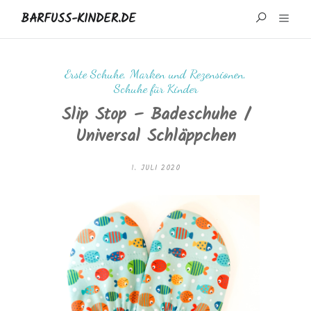
BARFUSS-KINDER.DE
START
Erste Schuhe
,
Marken und Rezensionen
,
Schuhe für Kinder
WISSENSWERTES
Slip Stop – Badeschuhe /
MARKEN UND REZENSIONEN
Universal Schläppchen
ÜBER MICH
1. JULI 2020
IMPRESSUM