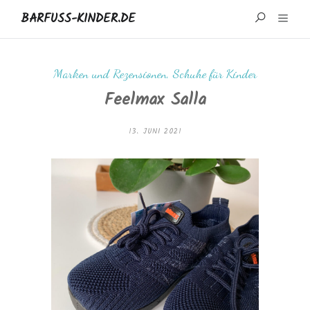
BARFUSS-KINDER.DE
START
Marken und Rezensionen
,
Schuhe für Kinder
Feelmax Salla
WISSENSWERTES
MARKEN UND REZENSIONEN
13. JUNI 2021
ÜBER MICH
IMPRESSUM