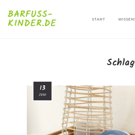
BARFUSS-K
INDER.DE
START
WISSEN
Schla
13
JUNI