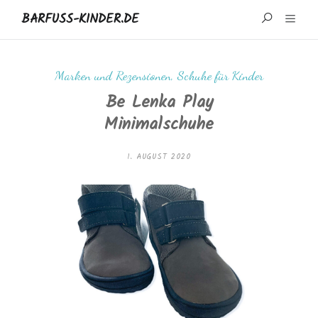
BARFUSS-KINDER.DE
START
Marken und Rezensionen
,
Schuhe für Kinder
Be Lenka Play
WISSENSWERTES
Minimalschuhe
MARKEN UND REZENSIONEN
1. AUGUST 2020
ÜBER MICH
IMPRESSUM