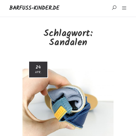
BARFUSS-KINDER.DE
START
Schlagwort:
Sandalen
WISSENSWERTES
MARKEN UND REZENSIONEN
24
ÜBER MICH
APR.
IMPRESSUM