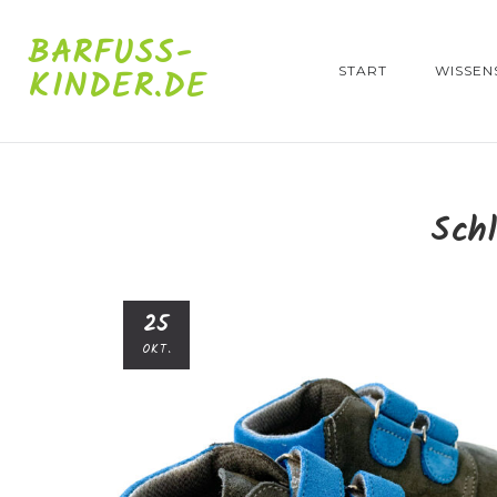
BARFUSS-K
INDER.DE
START
WISSEN
Sch
25
OKT.